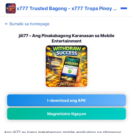
x777 Trusted Bagong - x777 Tropa Pinoy Bonus App 🎯
← Bumalik sa homepage
jili77 – Ang Pinakabagong Karanasan sa Mobile
Entertainment
I-download ang APK
Magrehistro Ngayon
Ang jili77 ay isang makabagong mobile application na idinisenyo