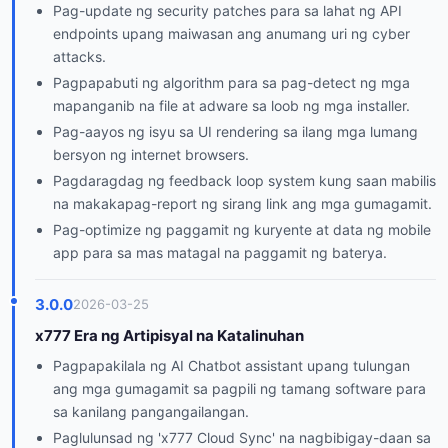
Pag-update ng security patches para sa lahat ng API
endpoints upang maiwasan ang anumang uri ng cyber
attacks.
Pagpapabuti ng algorithm para sa pag-detect ng mga
mapanganib na file at adware sa loob ng mga installer.
Pag-aayos ng isyu sa UI rendering sa ilang mga lumang
bersyon ng internet browsers.
Pagdaragdag ng feedback loop system kung saan mabilis
na makakapag-report ng sirang link ang mga gumagamit.
Pag-optimize ng paggamit ng kuryente at data ng mobile
app para sa mas matagal na paggamit ng baterya.
3.0.0
2026-03-25
x777 Era ng Artipisyal na Katalinuhan
Pagpapakilala ng AI Chatbot assistant upang tulungan
ang mga gumagamit sa pagpili ng tamang software para
sa kanilang pangangailangan.
Paglulunsad ng 'x777 Cloud Sync' na nagbibigay-daan sa