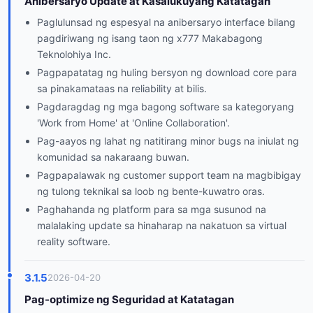
Anibersaryo Update at Kasalukuyang Katatagan
Paglulunsad ng espesyal na anibersaryo interface bilang
pagdiriwang ng isang taon ng x777 Makabagong
Teknolohiya Inc.
Pagpapatatag ng huling bersyon ng download core para
sa pinakamataas na reliability at bilis.
Pagdaragdag ng mga bagong software sa kategoryang
'Work from Home' at 'Online Collaboration'.
Pag-aayos ng lahat ng natitirang minor bugs na iniulat ng
komunidad sa nakaraang buwan.
Pagpapalawak ng customer support team na magbibigay
ng tulong teknikal sa loob ng bente-kuwatro oras.
Paghahanda ng platform para sa mga susunod na
malalaking update sa hinaharap na nakatuon sa virtual
reality software.
3.1.5
2026-04-20
Pag-optimize ng Seguridad at Katatagan