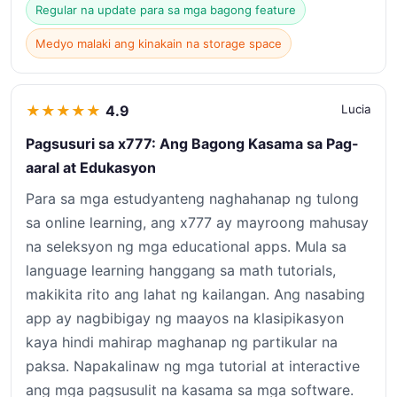
Regular na update para sa mga bagong feature
Medyo malaki ang kinakain na storage space
★
★
★
★
★
4.9
Lucia
Pagsusuri sa x777: Ang Bagong Kasama sa Pag-
aaral at Edukasyon
Para sa mga estudyanteng naghahanap ng tulong
sa online learning, ang x777 ay mayroong mahusay
na seleksyon ng mga educational apps. Mula sa
language learning hanggang sa math tutorials,
makikita rito ang lahat ng kailangan. Ang nasabing
app ay nagbibigay ng maayos na klasipikasyon
kaya hindi mahirap maghanap ng partikular na
paksa. Napakalinaw ng mga tutorial at interactive
ang mga pagsusulit na kasama sa mga software.