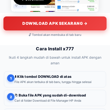
DOWNLOAD APK SEKARANG →
🔓 Tombol akan membuka di tab baru
Cara Install x777
Ikuti 4 langkah mudah di bawah untuk install APK dengan
aman
⬇️ Klik tombol DOWNLOAD di atas
1
File APK akan terbuka di tab baru, tunggu hingga selesai
📁 Buka file APK yang sudah di-download
2
Cari di folder Download di File Manager HP Anda