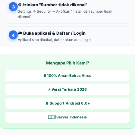
⚙️ Izinkan "Sumber tidak dikenal"
3
Settings → Security → Aktifkan "Install dari sumber tidak
dikenal"
🎮 Buka aplikasi & Daftar / Login
4
Aplikasi siap dipakai, daftar akun atau login
Mengapa Pilih Kami?
🔒 100% Aman Bebas Virus
⚡ Versi Terbaru 2026
📱 Support Android 6.0+
🇮🇩 Server Indonesia