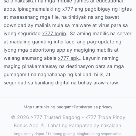
sa pinakasikat na mga mobile games at educational
apps. Ipinagmamalaki ng x777 ang pagbibigay ng ligtas
at maaasahang mga file, na tinitiyak na ang bawat
download ay malinis mula sa malware at virus para sa
iyong seguridad
x777 login
.. Sa aming mabilis na server
at madaling gamiting interface, ang pag-update ng
iyong mga paboritong app ay magiging mabilis at
walang anumang abala
x777 apk
.. Layunin naming
maging pinakamahusay na destinasyon para sa mga
gumagamit na naghahanap ng kalidad, bilis, at
seguridad sa kanilang digital na buhay araw-araw.
Mga tuntunin ng paggamit
Patakaran sa privacy
© 2026 x777 Trusted Bagong - x777 Tropa Pinoy
Bonus App 🎯. Lahat ng karapatan ay nakalaan.
Ang user ay dapat 21+ taong gulang. Maglaro nang responsable.