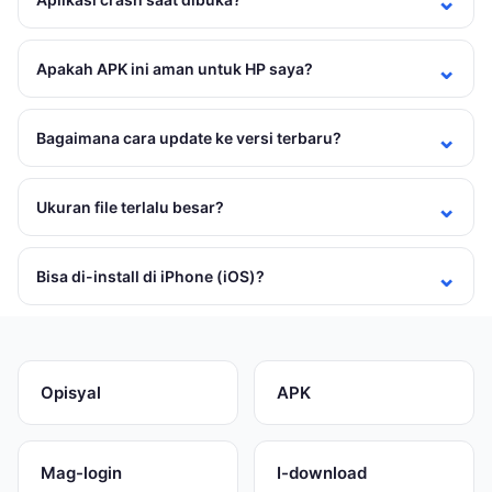
Apakah APK ini aman untuk HP saya?
Bagaimana cara update ke versi terbaru?
Ukuran file terlalu besar?
Bisa di-install di iPhone (iOS)?
Opisyal
APK
Mag-login
I-download